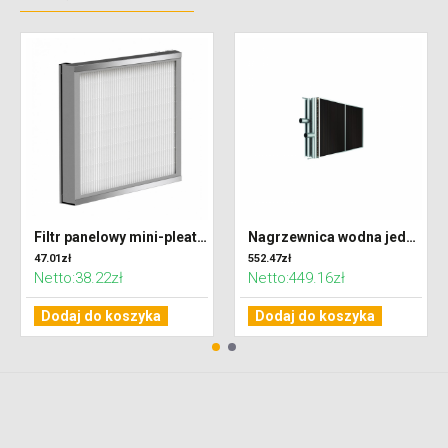
Filtr panelowy mini-pleat 332 x 320 x 48 klasa F7 (ePM2,5)
Nagrzewnica wodna jednorzędowa do centrali VENTUS VVS021
47.01zł
552.47zł
Netto:38.22zł
Netto:449.16zł
Dodaj do koszyka
Dodaj do koszyka