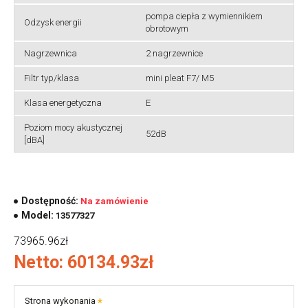
pompa ciepła z wymiennikiem
Odzysk energii
obrotowym
Nagrzewnica
2 nagrzewnice
Filtr typ/klasa
mini pleat F7/ M5
Klasa energetyczna
E
Poziom mocy akustycznej
52dB
[dBA]
Dostępność:
Na zamówienie
Model:
13577327
73965.96zł
Netto: 60134.93zł
Strona wykonania