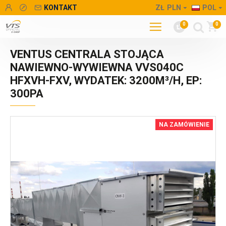
KONTAKT
ZŁ
PLN
POL
0
0
VENTUS CENTRALA STOJĄCA
NAWIEWNO-WYWIEWNA VVS040C
HFXVH-FXV, WYDATEK: 3200M³/H, EP:
300PA
NA ZAMÓWIENIE