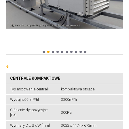
CENTRALE KOMPAKTOWE
Typ mocowania centrali
kompaktowa stojąca
Wydajność [m³/h]
3200m³/h
Ciśnienie dyspozycyjne
300Pa
[Pa]
Wymiary D x S x W [mm]
3022 x 1174 x 672mm