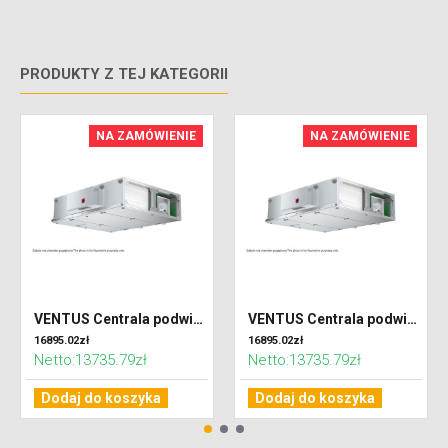
PRODUKTY Z TEJ KATEGORII
NA ZAMÓWIENIE
NA ZAMÓWIENIE
VENTUS Centrala podwieszana nawiewno-wywiewna VVS010s FPV-FPV, WYDATEK: 1100m³/h, EP: 300Pa
VENTUS Centrala podwieszana nawiewno-wywiewna VVS010s FPV-FPV, WYDATEK: 800m³/h, EP: 300Pa
16895.02zł
16895.02zł
Netto:13735.79zł
Netto:13735.79zł
Dodaj do koszyka
Dodaj do koszyka