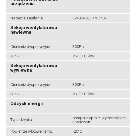
urządzenia
Napięcie zasilania
3x400V AC +N+PEV
Sekcja wentylatorowa
nawiewna
Ciśnienie dyspozycyjne
300Pa
Silniki
2 x EC 0.7kW
Sekcja wentylatorowa
wywiewna
Ciśnienie dyspozycyjne
300Pa
Silniki
2 x EC 0.7kW
Odzysk energii
pompa ciepła z wymiennikiem
Typ odzysku
obrotowym
Powietrze wlotowe, temp.
-20°C