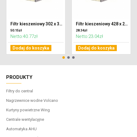
Filtr kieszeniowy 302 x 320 x 600 klasa F7 (ePM2,5)
Filtr kieszeniowy 428 x 287 x 300 klasa G4 (Coarse 65%)
50.15zł
28.34zł
Netto:40.77zł
Netto:23.04zł
Dodaj do koszyka
Dodaj do koszyka
PRODUKTY
Filtry do central
Nagrzewnice wodne Volcano
Kurtyny powietrzne Wing
Centrale wentylacyjne
Automatyka AHU