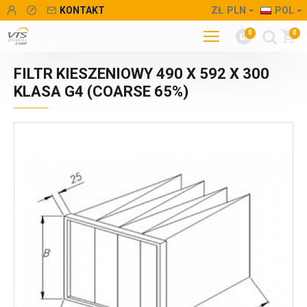
KONTAKT
ZŁ
PLN
POL
0
0
FILTR KIESZENIOWY 490 X 592 X 300
KLASA G4 (COARSE 65%)