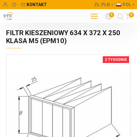
KONTAKT
ZŁ
PLN
POL
0
0
FILTR KIESZENIOWY 634 X 372 X 250
KLASA M5 (EPM10)
2 TYGODNIE