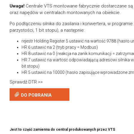
Uwaga!
Centrale VTS montowane fabrycznie dostarczane są 
oraz napędów w centralach montowanych na obiekcie.
Po podłączeniu silnika do zasilania i konwertera, w programi
parzystości, 1 bit stopu), a następnie:
rejestr Holding Register 5 ustawić na wartość 9788 (hasło
HR 6 ustawić na 2 (tryb pracy = Modbus)
HR 8 ustawić na 0 (reakcja na zanik komunikacji = zatrzyma
HR 7 ustawić na wartość odpowiadającą adresowi silnika w 
bit stopu)
HR 5 ustawić na 10000 (hasło zapisujące wprowadzone zm
Sprawdź DTR >>
DO POBRANIA
Jest to część zamienna do central produkowanych przez VTS