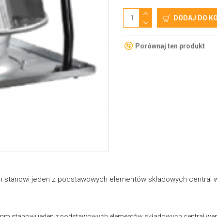
DODAJ DO K
Porównaj ten produkt
mm stanowi jeden z podstawowych elementów składowych central w
15mm stanowi jeden z podstawowych elementów składowych central wen