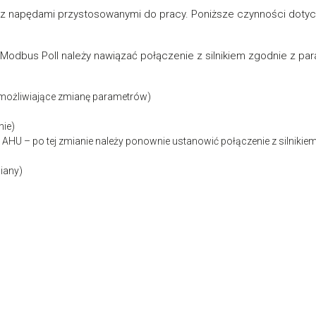
z napędami przystosowanymi do pracy. Poniższe czynności doty
e Modbus Poll należy nawiązać połączenie z silnikiem zgodnie z pa
 umożliwiające zmianę parametrów)
nie)
AHU – po tej zmianie należy ponownie ustanowić połączenie z silnikiem 
iany)