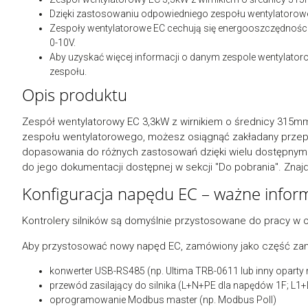
Dzięki zastosowaniu odpowiedniego zespołu wentylatorowe
Zespoły wentylatorowe EC cechują się energooszczędnośc
0-10V.
Aby uzyskać więcej informacji o danym zespole wentylatoro
zespołu.
Opis produktu
Zespół wentylatorowy EC 3,3kW z wirnikiem o średnicy 315
zespołu wentylatorowego, możesz osiągnąć zakładany przepły
dopasowania do różnych zastosowań dzięki wielu dostępnym 
do jego dokumentacji dostępnej w sekcji "Do pobrania". Znaj
Konfiguracja napędu EC – ważne infor
Kontrolery silników są domyślnie przystosowane do pracy w o
Aby przystosować nowy napęd EC, zamówiony jako część zami
konwerter USB-RS485 (np. Ultima TRB-0611 lub inny oparty 
przewód zasilający do silnika (L+N+PE dla napędów 1F; L
oprogramowanie Modbus master (np. Modbus Poll)