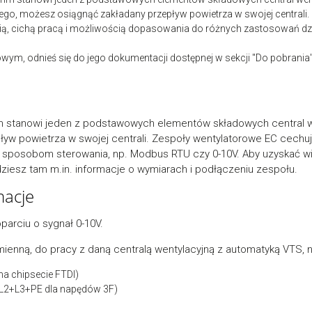
go, możesz osiągnąć zakładany przepływ powietrza w swojej centrali.
ią, cichą pracą i możliwością dopasowania do różnych zastosowań d
wym, odnieś się do jego dokumentacji dostępnej w sekcji "Do pobrania"
mm stanowi jeden z podstawowych elementów składowych central 
w powietrza w swojej centrali. Zespoły wentylatorowe EC cechuj
sposobom sterowania, np. Modbus RTU czy 0-10V. Aby uzyskać wię
dziesz tam m.in. informacje o wymiarach i podłączeniu zespołu.
macje
parciu o sygnał 0-10V.
enną, do pracy z daną centralą wentylacyjną z automatyką VTS, 
na chipsecie FTDI)
1+L2+L3+PE dla napędów 3F)