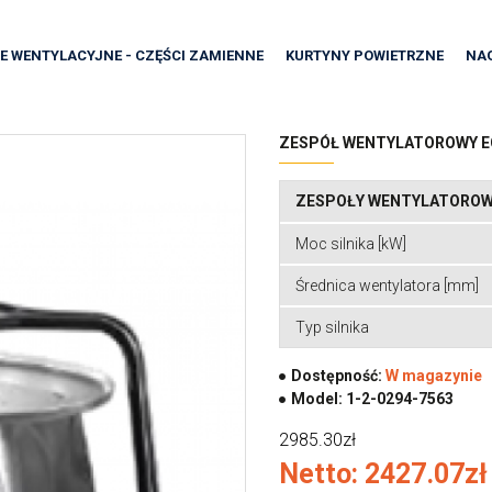
E WENTYLACYJNE - CZĘŚCI ZAMIENNE
KURTYNY POWIETRZNE
NA
ZESPÓŁ WENTYLATOROWY EC
ZESPOŁY WENTYLATORO
Moc silnika [kW]
Średnica wentylatora [mm]
Typ silnika
Dostępność:
W magazynie
Model:
1-2-0294-7563
2985.30zł
Netto: 2427.07zł