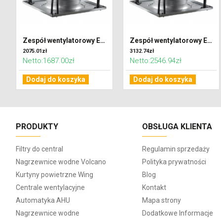
Zespół wentylatorowy EC 1,2kW 315
Zespół wentylatorowy EC 2,7kW 400
2075.01zł
3132.74zł
Netto:1687.00zł
Netto:2546.94zł
Dodaj do koszyka
Dodaj do koszyka
PRODUKTY
OBSŁUGA KLIENTA
Filtry do central
Regulamin sprzedaży
Nagrzewnice wodne Volcano
Polityka prywatności
Kurtyny powietrzne Wing
Blog
Centrale wentylacyjne
Kontakt
Automatyka AHU
Mapa strony
Nagrzewnice wodne
Dodatkowe Informacje