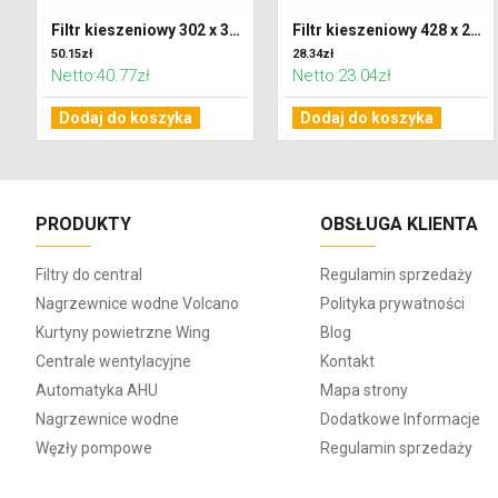
Filtr kieszeniowy 302 x 320 x 600 klasa F7 (ePM2,5)
Filtr kieszeniowy 428 x 287 x 300 klasa G4 (Coarse 65%)
50.15zł
28.34zł
Netto:40.77zł
Netto:23.04zł
Dodaj do koszyka
Dodaj do koszyka
PRODUKTY
OBSŁUGA KLIENTA
Filtry do central
Regulamin sprzedaży
Nagrzewnice wodne Volcano
Polityka prywatności
Kurtyny powietrzne Wing
Blog
Centrale wentylacyjne
Kontakt
Automatyka AHU
Mapa strony
Nagrzewnice wodne
Dodatkowe Informacje
Węzły pompowe
Regulamin sprzedaży