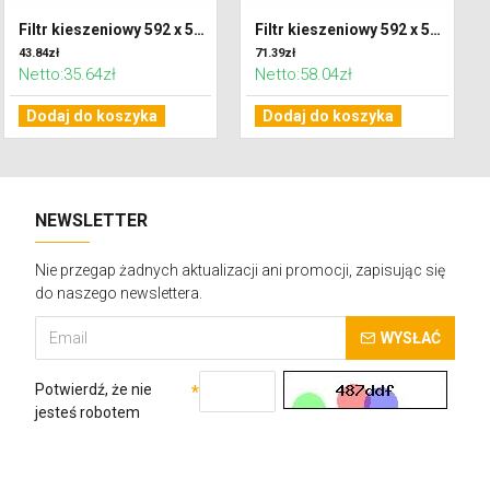
Filtr kieszeniowy 592 x 592 x 300 klasa G4 (Coarse 65%)
Filtr kieszeniowy 592 x 592 x 600 klasa F7 (ePM2,5)
43.84zł
71.39zł
Netto:35.64zł
Netto:58.04zł
Dodaj do koszyka
Dodaj do koszyka
NEWSLETTER
Nie przegap żadnych aktualizacji ani promocji, zapisując się
do naszego newslettera.
WYSŁAĆ
Potwierdź, że nie
jesteś robotem