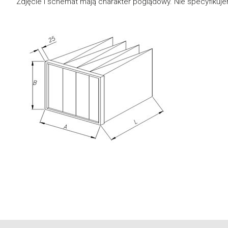
Zdjęcie i schemat mają charakter poglądowy. Nie specyfikujemy i