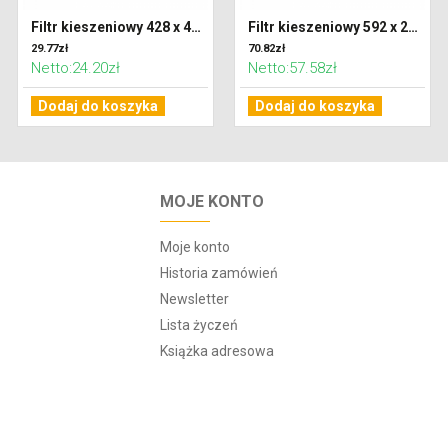
Filtr kieszeniowy 428 x 428 x 300 klasa G4 (Coarse 65%)
Filtr kieszeniowy 592 x 287 x 600 klasa F7 (ePM2,5)
29.77zł
70.82zł
Netto:24.20zł
Netto:57.58zł
Dodaj do koszyka
Dodaj do koszyka
MOJE KONTO
Moje konto
Historia zamówień
Newsletter
Lista życzeń
Książka adresowa