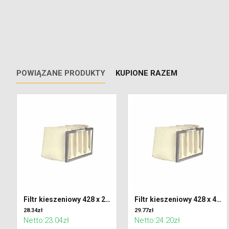
POWIĄZANE PRODUKTY
KUPIONE RAZEM
Filtr kieszeniowy 428 x 287 x 300 klasa G4 (Coarse 65%)
Filtr kieszeniowy 428 x 428 x 300 klasa G4 (Coarse 65%)
28.34zł
29.77zł
Netto:23.04zł
Netto:24.20zł