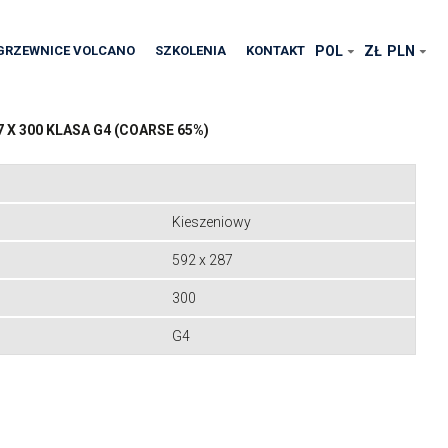
GRZEWNICE VOLCANO
SZKOLENIA
KONTAKT
POL
ZŁ
PLN
7 X 300 KLASA G4 (COARSE 65%)
Kieszeniowy
592 x 287
300
G4