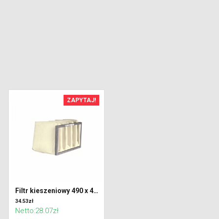
ZAPYTAJ!
Filtr kieszeniowy 490 x 490 x 300 klasa G4 (Coarse 65%)
34.53zł
Netto:28.07zł