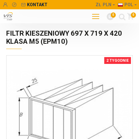
KONTAKT
ZŁ
PLN
POL
0
0
FILTR KIESZENIOWY 697 X 719 X 420
KLASA M5 (EPM10)
2 TYGODNIE