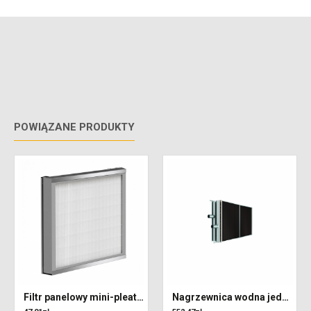
POWIĄZANE PRODUKTY
Filtr panelowy mini-pleat 332 x 320 x 48 klasa F7 (ePM2,5)
Nagrzewnica wodna jednorzędowa do centrali VENTUS VVS021