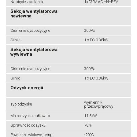
Napięcie zasilania
1x230V AC +N+PEV
Sekcja wentylatorowa
nawiewna
Ciśnienie dyspozycyjne
300Pa
Silniki
1 x EC 0.38kW
Sekcja wentylatorowa
wywiewna
Ciśnienie dyspozycyjne
300Pa
Silniki
1 x EC 0.38kW
Odzysk energii
wymiennik
Typ odzysku
przeciwprądowy
Moc odzysku całkowita
11.5kW
Sprawnośc odzysku
78%
Powietrze wlotowe, temp.
-20°C