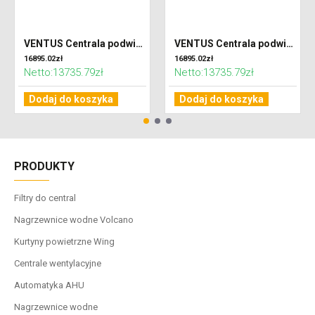
VENTUS Centrala podwieszana nawiewno-wywiewna VVS010s FPV-FPV, WYDATEK: 1100m³/h, EP: 300Pa
VENTUS Centrala podwieszana nawiewno-wywiewna VVS010s FPV-FPV, WYDATEK: 800m³/h, EP: 300Pa
16895.02zł
16895.02zł
Netto:13735.79zł
Netto:13735.79zł
Dodaj do koszyka
Dodaj do koszyka
PRODUKTY
Filtry do central
Nagrzewnice wodne Volcano
Kurtyny powietrzne Wing
Centrale wentylacyjne
Automatyka AHU
Nagrzewnice wodne