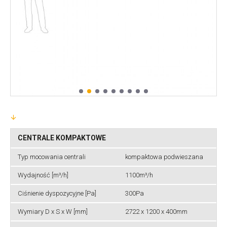
CENTRALE KOMPAKTOWE
Typ mocowania centrali
kompaktowa podwieszana
Wydajność [m³/h]
1100m³/h
Ciśnienie dyspozycyjne [Pa]
300Pa
Wymiary D x S x W [mm]
2722 x 1200 x 400mm