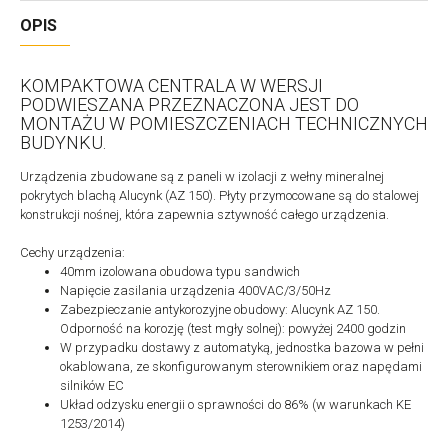
OPIS
KOMPAKTOWA CENTRALA W WERSJI
PODWIESZANA PRZEZNACZONA JEST DO
MONTAŻU W POMIESZCZENIACH TECHNICZNYCH
BUDYNKU.
Urządzenia zbudowane są z paneli w izolacji z wełny mineralnej
pokrytych blachą Alucynk (AZ 150). Płyty przymocowane są do stalowej
konstrukcji nośnej, która zapewnia sztywność całego urządzenia.
Cechy urządzenia:
40mm izolowana obudowa typu sandwich
Napięcie zasilania urządzenia 400VAC/3/50Hz
Zabezpieczanie antykorozyjne obudowy: Alucynk AZ 150.
Odporność na korozję (test mgły solnej): powyżej 2400 godzin
W przypadku dostawy z automatyką, jednostka bazowa w pełni
okablowana, ze skonfigurowanym sterownikiem oraz napędami
silników EC
Układ odzysku energii o sprawności do 86% (w warunkach KE
1253/2014)