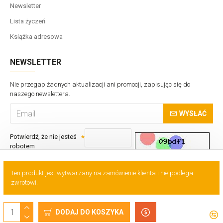
Newsletter
Lista życzeń
Książka adresowa
NEWSLETTER
Nie przegap żadnych aktualizacji ani promocji, zapisując się do
naszego newslettera.
WYSŁAĆ
Potwierdź, że nie jesteś
robotem
Ten produkt jest wytwarzany na zamówienie klienta i nie podlega
zwrotowi.
Copyrights © VTS Sp. z o.o.
DODAJ DO KOSZYKA