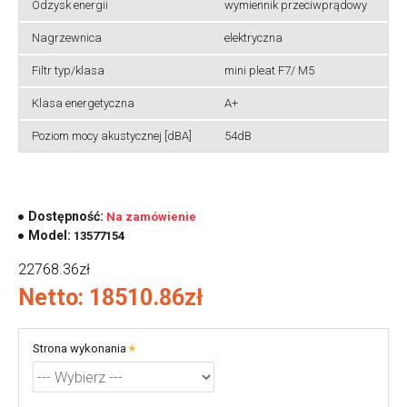
Odzysk energii
wymiennik przeciwprądowy
Nagrzewnica
elektryczna
Filtr typ/klasa
mini pleat F7/ M5
Klasa energetyczna
A+
Poziom mocy akustycznej [dBA]
54dB
Dostępność:
Na zamówienie
Model:
13577154
22768.36zł
Netto: 18510.86zł
Strona wykonania