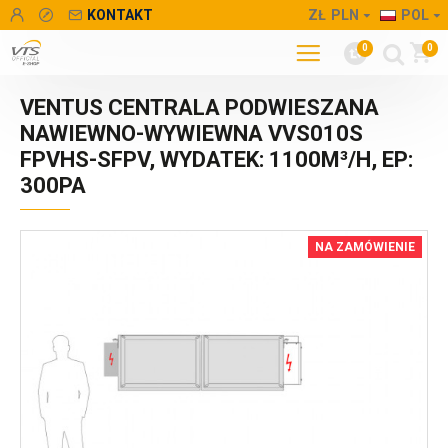
KONTAKT
ZŁ
PLN
POL
0
0
VENTUS CENTRALA PODWIESZANA
NAWIEWNO-WYWIEWNA VVS010S
FPVHS-SFPV, WYDATEK: 1100M³/H, EP:
300PA
NA ZAMÓWIENIE