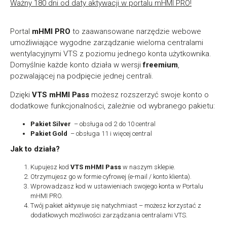
Ważny 180 dni od daty aktywacji w portalu mHMI PRO!
Portal
mHMI PRO
to zaawansowane narzędzie webowe
umożliwiające wygodne zarządzanie wieloma centralami
wentylacyjnymi VTS z poziomu jednego konta użytkownika.
Domyślnie każde konto działa w wersji
freemium
,
pozwalającej na podpięcie jednej centrali.
Dzięki
VTS mHMI Pass
możesz rozszerzyć swoje konto o
dodatkowe funkcjonalności, zależnie od wybranego pakietu:
Pakiet Silver
– obsługa od 2 do 10 central
Pakiet Gold
– obsługa 11 i więcej central
Jak to działa?
Kupujesz kod
VTS mHMI Pass
w naszym sklepie.
Otrzymujesz go w formie cyfrowej (e-mail / konto klienta).
Wprowadzasz kod w ustawieniach swojego konta w Portalu
mHMI PRO.
Twój pakiet aktywuje się natychmiast – możesz korzystać z
dodatkowych możliwości zarządzania centralami VTS.