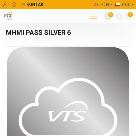
KONTAKT
ZŁ
PLN
POL
0
0
MHMI PASS SILVER 6