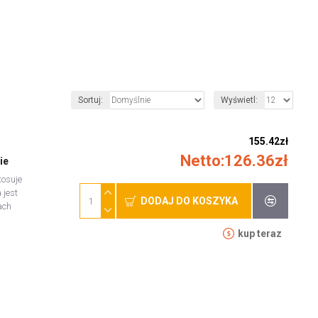
Sortuj:
Wyświetl:
155.42zł
Netto:126.36zł
ie
tosuje
 jest
DODAJ DO KOSZYKA
ach
kup teraz