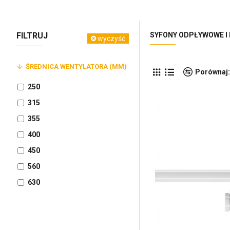
FILTRUJ
SYFONY ODPŁYWOWE I 
wyczyść
ŚREDNICA WENTYLATORA (MM)
Porównaj:
250
315
355
400
450
560
630