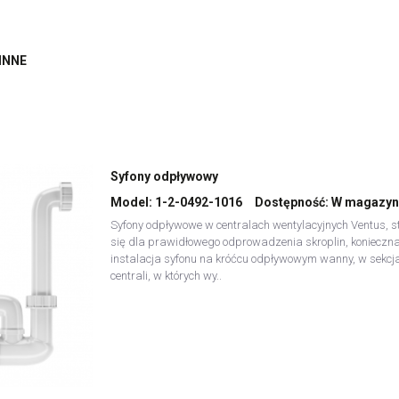
INNE
Syfony odpływowy
Model:
1-2-0492-1016
Dostępność:
W magazyn
Syfony odpływowe w centralach wentylacyjnych Ventus, s
się dla prawidłowego odprowadzenia skroplin, konieczna
instalacja syfonu na króćcu odpływowym wanny, w sekcj
centrali, w których wy..