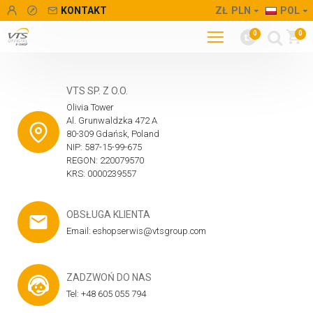
KONTAKT
ZŁ
PLN
POL
0
0
VTS SP. Z O.O.
Olivia Tower
Al. Grunwaldzka 472 A
80-309 Gdańsk, Poland
NIP: 587-15-99-675
REGON: 220079570
KRS: 0000239557
OBSŁUGA KLIENTA
Email: eshopserwis@vtsgroup.com
ZADZWOŃ DO NAS
Tel: +48 605 055 794