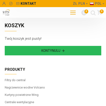
KONTAKT
ZŁ
PLN
POL
0
0
KOSZYK
Twój koszyk jest pusty!
KONTYNUUJ
PRODUKTY
Filtry do central
Nagrzewnice wodne Volcano
Kurtyny powietrzne Wing
Centrale wentylacyjne