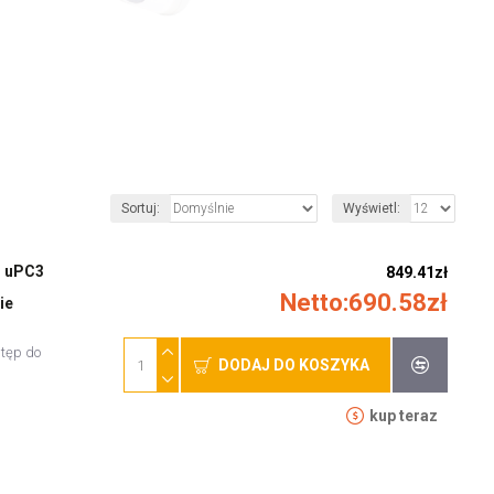
Sortuj:
Wyświetl:
Karta rozszerzeń pCOWeb dla sterowników uPC i uPC3 
849.41zł
Netto:690.58zł
ie
tęp do
DODAJ DO KOSZYKA
kup teraz