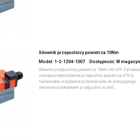
Siłownik przepustnicy powietrza 10Nm
Model:
1-2-1204-1007
Dostępność:
W magazyn
Siłownik przepustnicy powietrza 10Nm ON-OFF 2-przew
samopowrotemSiłownik przepustnic powietrza VTS to
niezawodne urządzenie przeznaczone do precyzyjnego
sterowania położeniem przepustnic w cent..