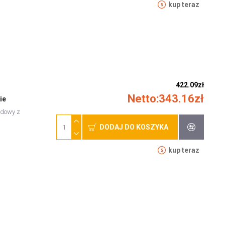
kup teraz
422.09zł
Netto:343.16zł
ie
odowy z
DODAJ DO KOSZYKA
kup teraz