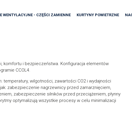
E WENTYLACYJNE - CZĘŚCI ZAMIENNE
KURTYNY POWIETRZNE
NA
, komfortu i bezpieczeństwa. Konfiguracja elementów
rogramie CCOL4.
: temperatury, wilgotności, zawartości CO2 i wydajności
e jak: zabezpieczenie nagrzewnicy przed zamarznięciem,
niem, zabezpieczenie silników przed przeciążeniem, płynny
orytmy optymalizują wszystkie procesy w celu minimalizacji