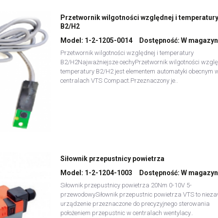
Przetwornik wilgotności względnej i temperatury
B2/H2
Model:
1-2-1205-0014
Dostępność:
W magazyn
Przetwornik wilgotności względnej i temperatury
B2/H2Najważniejsze cechyPrzetwornik wilgotności względ
temperatury B2/H2 jest elementem automatyki obecnym 
centralach VTS Compact.Przeznaczony je..
Siłownik przepustnicy powietrza
Model:
1-2-1204-1003
Dostępność:
W magazyn
Siłownik przepustnicy powietrza 20Nm 0-10V 5-
przewodowySiłownik przepustnic powietrza VTS to niez
urządzenie przeznaczone do precyzyjnego sterowania
położeniem przepustnic w centralach wentylacy..