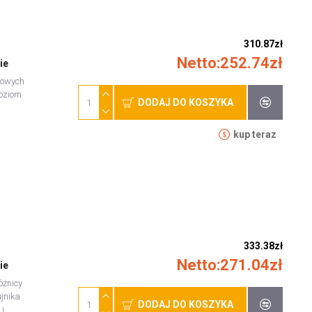
310.87zł
Netto:252.74zł
ie
zowych
poziom
DODAJ DO KOSZYKA
kup teraz
333.38zł
Netto:271.04zł
ie
óżnicy
jnika
DODAJ DO KOSZYKA
 i