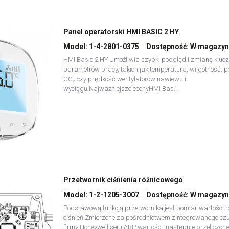
Panel operatorski HMI BASIC 2 HY
Model:
1-4-2801-0375
Dostępność:
W magazyn
HMI Basic 2 HY Umożliwia szybki podgląd i zmianę kluc
parametrów pracy, takich jak temperatura, wilgotność, 
CO₂ czy prędkość wentylatorów nawiewu i
wyciągu.Najważniejsze cechyHMI Bas..
Przetwornik ciśnienia różnicowego
Model:
1-2-1205-3007
Dostępność:
W magazyn
Podstawową funkcją przetwornika jest pomiar wartości r
ciśnień.Zmierzone za pośrednictwem zintegrowanego czu
firmy Honeywell serii ABP wartości, następnie przeliczone