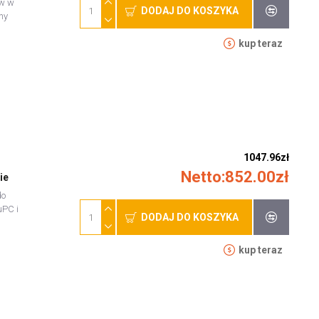
ów w
DODAJ DO KOSZYKA
ny
kup teraz
1047.96zł
Netto:852.00zł
ie
do
uPC i
DODAJ DO KOSZYKA
kup teraz