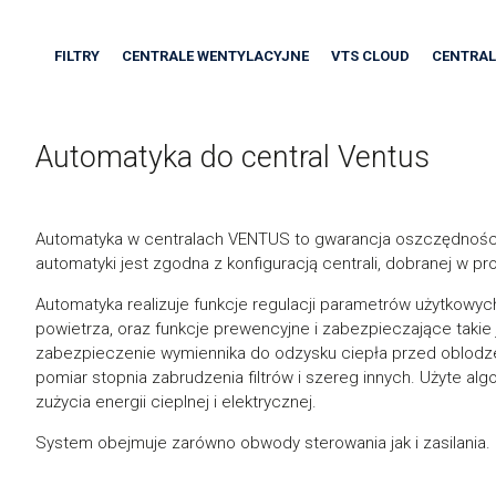
FILTRY
CENTRALE WENTYLACYJNE
VTS CLOUD
CENTRAL
Automatyka do central Ventus
Automatyka w centralach VENTUS to gwarancja oszczędności
automatyki jest zgodna z konfiguracją centrali, dobranej w p
Automatyka realizuje funkcje regulacji parametrów użytkowych
powietrza, oraz funkcje prewencyjne i zabezpieczające taki
zabezpieczenie wymiennika do odzysku ciepła przed oblodze
pomiar stopnia zabrudzenia filtrów i szereg innych. Użyte alg
zużycia energii cieplnej i elektrycznej.
System obejmuje zarówno obwody sterowania jak i zasilania.