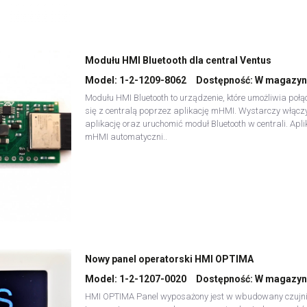
Modułu HMI Bluetooth dla central Ventus
Model:
1-2-1209-8062
Dostępność:
W magazyn
Modułu HMI Bluetooth to urządzenie, które umożliwia połą
się z centralą poprzez aplikację mHMI. Wystarczy włącz
aplikację oraz uruchomić moduł Bluetooth w centrali. Apli
mHMI automatyczni..
Nowy panel operatorski HMI OPTIMA
Model:
1-2-1207-0020
Dostępność:
W magazyn
HMI OPTIMA Panel wyposażony jest w wbudowany czujn