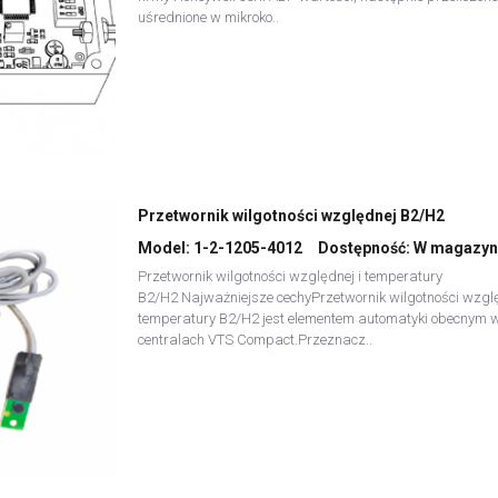
uśrednione w mikroko..
Przetwornik wilgotności względnej B2/H2
Model:
1-2-1205-4012
Dostępność:
W magazyn
Przetwornik wilgotności względnej i temperatury
B2/H2 Najważniejsze cechyPrzetwornik wilgotności wzglę
temperatury B2/H2 jest elementem automatyki obecnym 
centralach VTS Compact.Przeznacz..