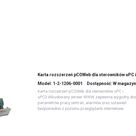
Model:
1-2-1206-0001
Dostępność:
W magazyn
Karta rozszerzeń pCOWeb dla sterowników uPC i
uPC3 Wbudowany serwer WWW zapewnia wygodny dos
parametrów pracy centrali, alarmów oraz ustawień
bezpośrednio z poziomu przeglądarki internetowe..