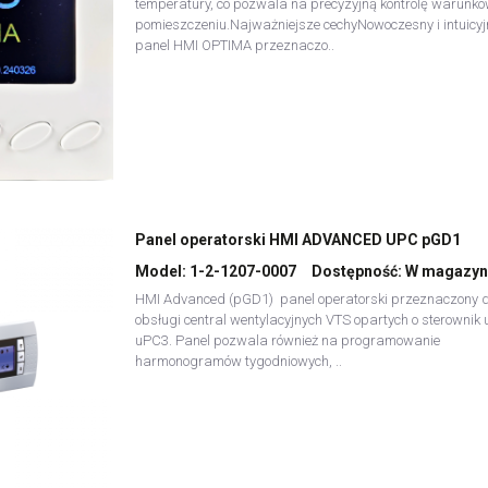
temperatury, co pozwala na precyzyjną kontrolę warunk
pomieszczeniu.Najważniejsze cechyNowoczesny i intuicyj
panel HMI OPTIMA przeznaczo..
Panel operatorski HMI ADVANCED UPC pGD1
Model:
1-2-1207-0007
Dostępność:
W magazyn
HMI Advanced (pGD1) panel operatorski przeznaczony 
obsługi central wentylacyjnych VTS opartych o sterownik 
uPC3. Panel pozwala również na programowanie
harmonogramów tygodniowych, ..