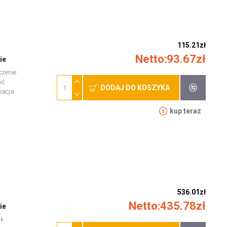
115.21zł
Netto:93.67zł
ie
czenie
yć
DODAJ DO KOSZYKA
kacja
kup teraz
536.01zł
Netto:435.78zł
ie
ik