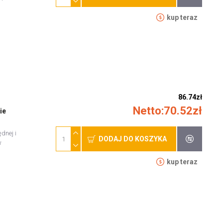
kup teraz
86.74zł
Netto:70.52zł
ie
dnej i
DODAJ DO KOSZYKA
w
kup teraz