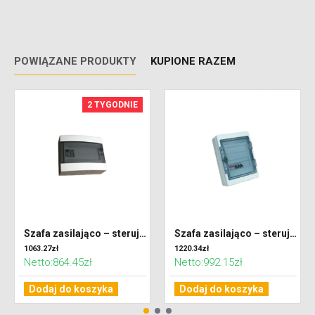
POWIĄZANE PRODUKTY
KUPIONE RAZEM
2 TYGODNIE
Szafa zasilająco – sterująca VS 10-75 CG OPTIMA
Szafa zasilająco – sterująca VS 40-150 CG OPTIMA SUP-EXH
1063.27zł
1220.34zł
Netto:864.45zł
Netto:992.15zł
Dodaj do koszyka
Dodaj do koszyka