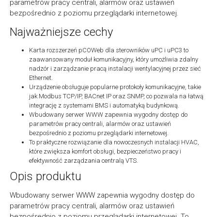
parametrów pracy centrali, alarmów oraz ustawień
bezpośrednio z poziomu przeglądarki internetowej.
Najważniejsze cechy
Karta rozszerzeń pCOWeb dla sterowników uPC i uPC3 to
zaawansowany moduł komunikacyjny, który umożliwia zdalny
nadzór i zarządzanie pracą instalacji wentylacyjnej przez sieć
Ethernet.
Urządzenie obsługuje popularne protokoły komunikacyjne, takie
jak Modbus TCP/IP, BACnet IP oraz SNMP, co pozwala na łatwą
integrację z systemami BMS i automatyką budynkową.
Wbudowany serwer WWW zapewnia wygodny dostęp do
parametrów pracy centrali, alarmów oraz ustawień
bezpośrednio z poziomu przeglądarki internetowej.
To praktyczne rozwiązanie dla nowoczesnych instalacji HVAC,
które zwiększa komfort obsługi, bezpieczeństwo pracy i
efektywność zarządzania centralą VTS.
Opis produktu
Wbudowany serwer WWW zapewnia wygodny dostęp do
parametrów pracy centrali, alarmów oraz ustawień
bezpośrednio z poziomu przeglądarki internetowej. To