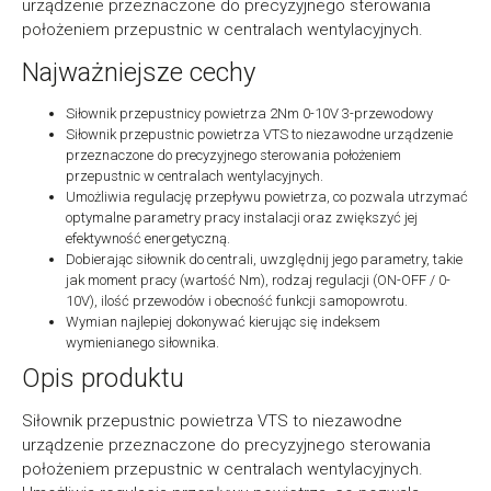
urządzenie przeznaczone do precyzyjnego sterowania
położeniem przepustnic w centralach wentylacyjnych.
Najważniejsze cechy
Siłownik przepustnicy powietrza 2Nm 0-10V 3-przewodowy
Siłownik przepustnic powietrza VTS to niezawodne urządzenie
przeznaczone do precyzyjnego sterowania położeniem
przepustnic w centralach wentylacyjnych.
Umożliwia regulację przepływu powietrza, co pozwala utrzymać
optymalne parametry pracy instalacji oraz zwiększyć jej
efektywność energetyczną.
Dobierając siłownik do centrali, uwzględnij jego parametry, takie
jak moment pracy (wartość Nm), rodzaj regulacji (ON-OFF / 0-
10V), ilość przewodów i obecność funkcji samopowrotu.
Wymian najlepiej dokonywać kierując się indeksem
wymienianego siłownika.
Opis produktu
Siłownik przepustnic powietrza VTS to niezawodne
urządzenie przeznaczone do precyzyjnego sterowania
położeniem przepustnic w centralach wentylacyjnych.