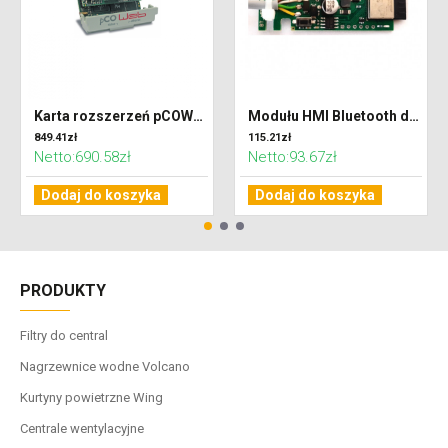
Karta rozszerzeń pCOWeb dla sterowników uPC i uPC3
Modułu HMI Bluetooth dla central Ventus
849.41zł
115.21zł
Netto:690.58zł
Netto:93.67zł
Dodaj do koszyka
Dodaj do koszyka
PRODUKTY
Filtry do central
Nagrzewnice wodne Volcano
Kurtyny powietrzne Wing
Centrale wentylacyjne