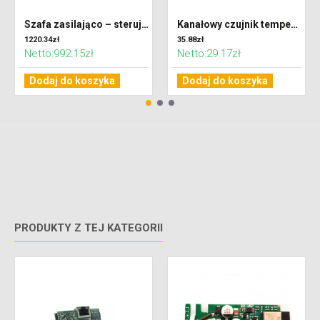
Szafa zasilająco – sterująca VS 40-150 CG OPTIMA SUP-EXH
Kanałowy czujnik temperatury NTC 10K - uPC i uPC3
1220.34zł
35.88zł
Netto:992.15zł
Netto:29.17zł
Dodaj do koszyka
Dodaj do koszyka
PRODUKTY Z TEJ KATEGORII