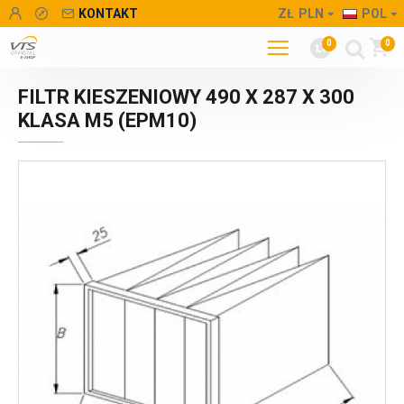
KONTAKT
ZŁ
PLN
POL
0
0
FILTR KIESZENIOWY 490 X 287 X 300
KLASA M5 (EPM10)