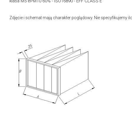
klasa M5 ePM10 60% - ISO16890 - EFF CLASS E
Zdjęcie i schemat mają charakter poglądowy. Nie specyfikujemy ilości