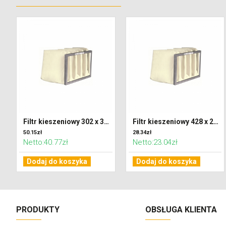
Filtr kieszeniowy 302 x 320 x 600 klasa F7 (ePM2,5)
Filtr kieszeniowy 428 x 287 x 300 klasa G4 (Coarse 65%)
50.15zł
28.34zł
Netto:40.77zł
Netto:23.04zł
Dodaj do koszyka
Dodaj do koszyka
PRODUKTY
OBSŁUGA KLIENTA