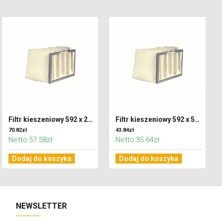
Filtr kieszeniowy 592 x 287 x 600 klasa F7 (ePM2,5)
Filtr kieszeniowy 592 x 592 x 300 klasa G4 (Coarse 65%)
70.82zł
43.84zł
Netto:57.58zł
Netto:35.64zł
Dodaj do koszyka
Dodaj do koszyka
NEWSLETTER