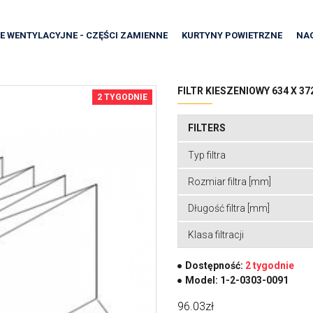
E WENTYLACYJNE - CZĘŚCI ZAMIENNE
KURTYNY POWIETRZNE
NA
FILTR KIESZENIOWY 634 X 37
2 TYGODNIE
FILTERS
Typ filtra
Rozmiar filtra [mm]
Długość filtra [mm]
Klasa filtracji
Dostępność:
2 tygodnie
Model:
1-2-0303-0091
96.03zł