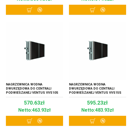
NAGRZEWNICA WODNA
NAGRZEWNICA WODNA
DWURZĘDOWA DO CENTRALI
DWURZĘDOWA DO CENTRALI
PODWIESZANEJ VENTUS VVS10S
PODWIESZANEJ VENTUS VVS15S
570.63zł
595.23zł
Netto:463.93zł
Netto:483.93zł