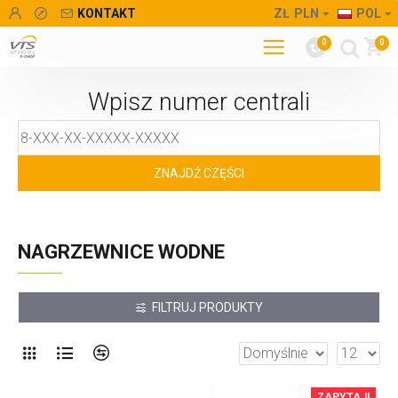
KONTAKT
ZŁ
PLN
POL
0
0
Wpisz numer centrali
NAGRZEWNICE WODNE
FILTRUJ PRODUKTY
ZAPYTAJ!