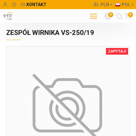
KONTAKT
ZŁ
PLN
POL
0
0
ZESPÓŁ WIRNIKA VS-250/19
ZAPYTAJ!