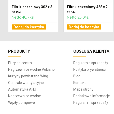
Filtr kieszeniowy 302 x 320 x 600 klasa F7 (ePM2,5)
Filtr kieszeniowy 428 x 287 x 300 klasa G4 (Coarse 65%)
50.15zł
28.34zł
Netto:40.77zł
Netto:23.04zł
Dodaj do koszyka
Dodaj do koszyka
PRODUKTY
OBSŁUGA KLIENTA
Filtry do central
Regulamin sprzedaży
Nagrzewnice wodne Volcano
Polityka prywatności
Kurtyny powietrzne Wing
Blog
Centrale wentylacyjne
Kontakt
Automatyka AHU
Mapa strony
Nagrzewnice wodne
Dodatkowe Informacje
Węzły pompowe
Regulamin sprzedaży