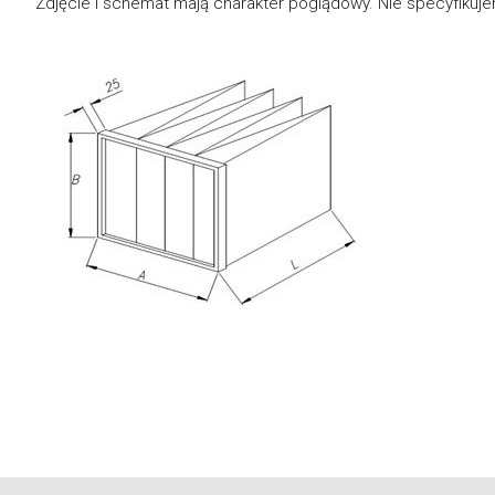
Zdjęcie i schemat mają charakter poglądowy. Nie specyfikujemy i