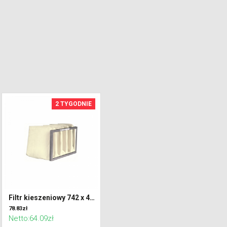
2 TYGODNIE
Filtr kieszeniowy 742 x 408 x 300 klasa F7 (ePM2,5)
78.83zł
Netto:64.09zł