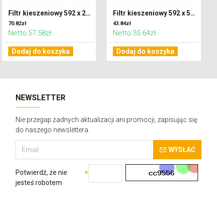
Filtr kieszeniowy 592 x 287 x 600 klasa F7 (ePM2,5)
Filtr kieszeniowy 592 x 592 x 300 klasa G4 (Coarse 65%)
70.82zł
43.84zł
Netto:57.58zł
Netto:35.64zł
Dodaj do koszyka
Dodaj do koszyka
NEWSLETTER
Nie przegap żadnych aktualizacji ani promocji, zapisując się
do naszego newslettera.
WYSŁAĆ
Potwierdź, że nie
jesteś robotem