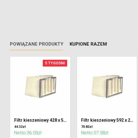
POWIĄZANE PRODUKTY
KUPIONE RAZEM
5 TYGODNI
Filtr kieszeniowy 428 x 592 x 600 klasa F7 (ePM2,5)
Filtr kieszeniowy 592 x 287 x 600 klasa F7 (ePM2,5)
44.32zł
70.82zł
Netto:36.03zł
Netto:57.58zł