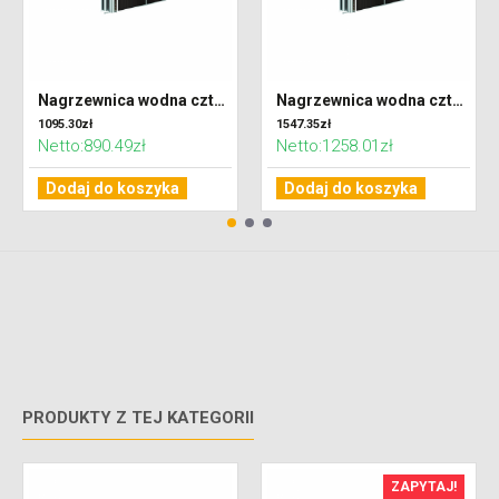
Nagrzewnica wodna czterorzędowa do centrali VENTUS VVS021
Nagrzewnica wodna czterorzędowa do centrali VENTUS VVS030
1095.30zł
1547.35zł
Netto:890.49zł
Netto:1258.01zł
Dodaj do koszyka
Dodaj do koszyka
PRODUKTY Z TEJ KATEGORII
ZAPYTAJ!