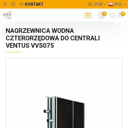
KONTAKT
ZŁ
PLN
POL
0
0
NAGRZEWNICA WODNA
CZTERORZĘDOWA DO CENTRALI
VENTUS VVS075