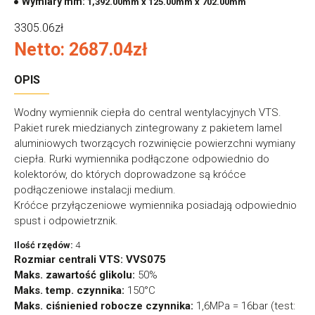
Wymiary mm:
1,392.00mm x 125.00mm x 702.00mm
3305.06zł
Netto: 2687.04zł
OPIS
Wodny wymiennik ciepła do central wentylacyjnych VTS.
Pakiet rurek miedzianych zintegrowany z pakietem lamel
aluminiowych tworzących rozwinięcie powierzchni wymiany
ciepła. Rurki wymiennika podłączone odpowiednio do
kolektorów, do których doprowadzone są króćce
podłączeniowe instalacji medium.
Króćce przyłączeniowe wymiennika posiadają odpowiednio
spust i odpowietrznik.
Ilość rzędów:
4
Rozmiar centrali VTS:
VVS075
Maks.
zawartość glikolu:
50%
Maks.
temp. czynnika:
150°C
Maks. ciśnienied robocze czynnika:
1,6MPa = 16bar (test: