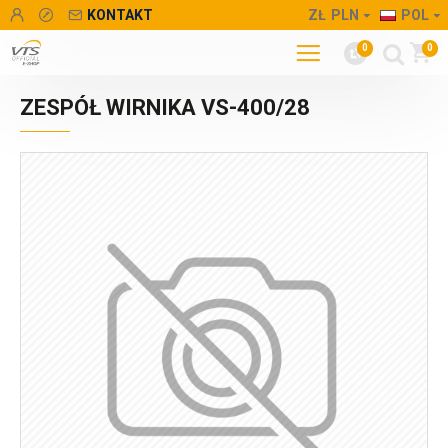
KONTAKT
ZŁ
PLN
POL
0
0
ZESPÓŁ WIRNIKA VS-400/28