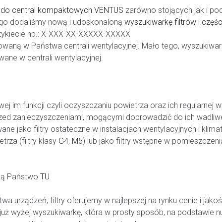
ry do central kompaktowych
VENTUS
zarówno stojących jak i po
tego dodaliśmy nową i udoskonaloną
wyszukiwarkę filtrów i częśc
a etykiecie np.: X-XXX-XX-XXXXX-XXXXX
talowaną w Państwa centrali wentylacyjnej. Mało tego, wyszukiwa
ane w centrali wentylacyjnej.
wej im funkcji czyli oczyszczaniu
powietrza oraz ich regularnej 
zed zanieczyszczeniami, mogącymi doprowadzić do ich wadliwe
e jako filtry ostateczne w instalacjach wentylacyjnych i klima
za (filtry klasy
G4
,
M5
) lub jako filtry wstępne w pomieszczen
ajdą Państwo
TU
urządzeń, filtry oferujemy w najlepszej na rynku cenie i jakoś
uż wyżej wyszukiwarkę, która w prosty sposób, na podstawie n