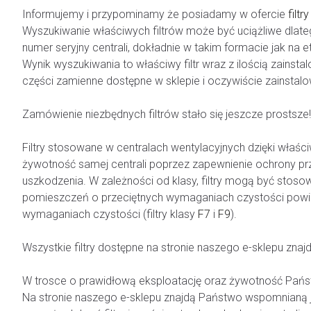
Informujemy i przypominamy że posiadamy w ofercie
filt
Wyszukiwanie właściwych filtrów może być uciążliwe dla
numer seryjny centrali, dokładnie w takim formacie jak n
Wynik wyszukiwania to właściwy filtr wraz z ilością zains
części zamienne dostępne w sklepie i oczywiście zainstalow
Zamówienie niezbędnych filtrów stało się jeszcze prostsze!
Filtry stosowane w centralach wentylacyjnych dzięki właści
żywotność samej centrali poprzez zapewnienie ochrony pr
uszkodzenia. W zależności od klasy, filtry
mogą być stosowan
pomieszczeń o przeciętnych wymaganiach czystości powietr
wymaganiach czystości (filtry klasy
F7
i
F9
).
Wszystkie filtry dostępne na stronie naszego e-sklepu zn
W trosce o prawidłową eksploatację oraz żywotność Państwa 
Na stronie naszego e-sklepu znajdą Państwo wspomnianą j