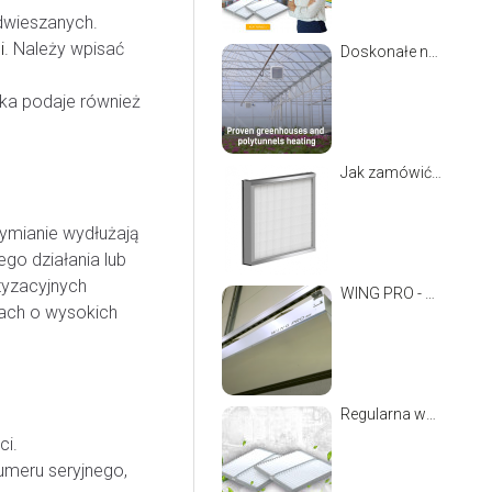
dwieszanych.
i
. Należy wpisać
Doskonałe nagrzewnice dla ogrodnictwa: VOLCANO
rka podaje również
Jak zamówić filtry do central w 3 prostych krokach
wymianie wydłużają
go działania lub
tyzacyjnych
WING PRO - najmocniejsza
iach o wysokich
Regularna wymiana filtrów. Zdrowie i oszczędności!
ci.
umeru seryjnego,