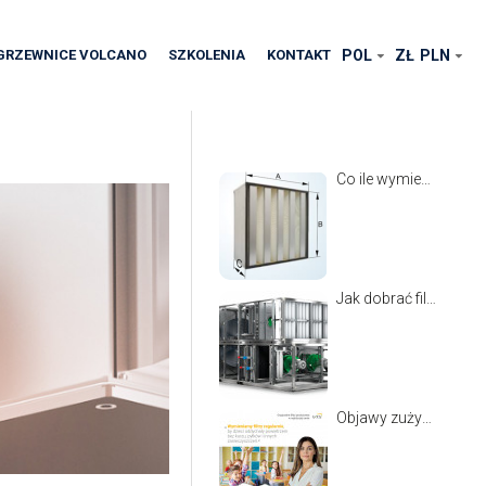
GRZEWNICE VOLCANO
SZKOLENIA
KONTAKT
POL
ZŁ
PLN
Co ile wymieniać filtry w centralach wentylacyjnych VTS Ventus?
Jak dobrać filtry do centrali VTS Ventus? Kompletny przewodnik
Objawy zużycia filtrów w centrali wentylacyjno-klimatyzacyjnej