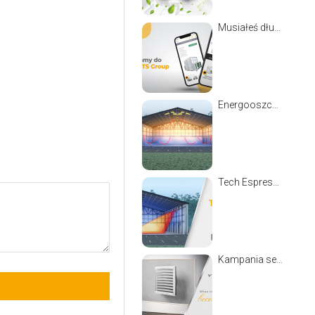
Musiałeś długo szukać odpowiedniej centrali wentylacyjnej dla swojego projektu?
Energooszczędne ogrzewanie budynków
Tech Espresso - Nowe nagrzewnice VOLCANO
Kampania sezonowa VOLCANO 2022