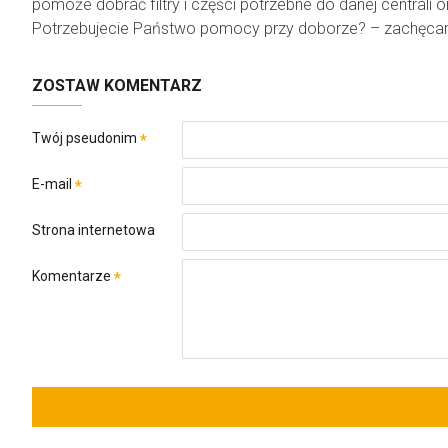
pomoże dobrać filtry i części potrzebne do danej centrali
Potrzebujecie Państwo pomocy przy doborze? – zachęcam
ZOSTAW KOMENTARZ
Twój pseudonim
E-mail
Strona internetowa
Komentarze