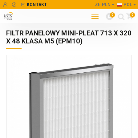
KONTAKT
ZŁ
PLN
POL
0
0
FILTR PANELOWY MINI-PLEAT 713 X 320
X 48 KLASA M5 (EPM10)