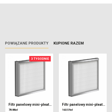
POWIĄZANE PRODUKTY
KUPIONE RAZEM
3 TYGODNIE
Filtr panelowy mini-pleat 522 x 433 x 48 klasa M5 (ePM10)
Filtr panelowy mini-pleat 1017 x 410 x 48 klasa M5 (ePM10)
78.88zł
160.59zł