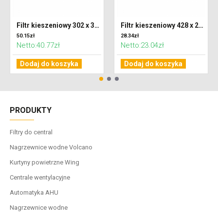
Filtr kieszeniowy 302 x 320 x 600 klasa F7 (ePM2,5)
Filtr kieszeniowy 428 x 287 x 300 klasa G4 (Coarse 65%)
50.15zł
28.34zł
Netto:40.77zł
Netto:23.04zł
Dodaj do koszyka
Dodaj do koszyka
PRODUKTY
Filtry do central
Nagrzewnice wodne Volcano
Kurtyny powietrzne Wing
Centrale wentylacyjne
Automatyka AHU
Nagrzewnice wodne