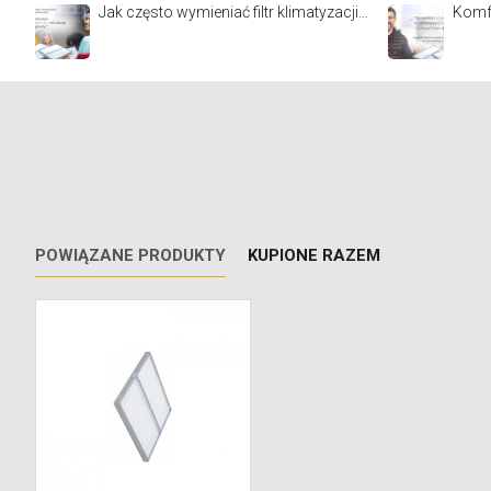
Jak często wymieniać filtr klimatyzacji w szkole i przedszkolu?
Komfo
POWIĄZANE PRODUKTY
KUPIONE RAZEM