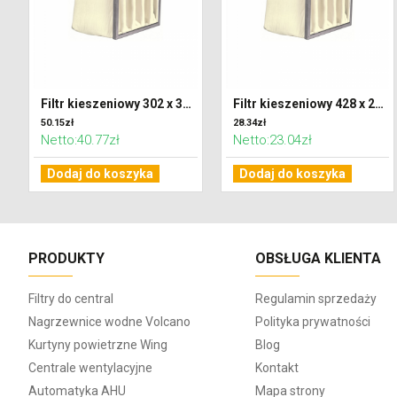
Filtr kieszeniowy 302 x 320 x 600 klasa F7 (ePM2,5)
Filtr kieszeniowy 428 x 287 x 300 klasa G4 (Coarse 65%)
50.15zł
28.34zł
Netto:40.77zł
Netto:23.04zł
Dodaj do koszyka
Dodaj do koszyka
PRODUKTY
OBSŁUGA KLIENTA
Filtry do central
Regulamin sprzedaży
Nagrzewnice wodne Volcano
Polityka prywatności
Kurtyny powietrzne Wing
Blog
Centrale wentylacyjne
Kontakt
Automatyka AHU
Mapa strony