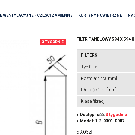
E WENTYLACYJNE - CZĘŚCI ZAMIENNE
KURTYNY POWIETRZNE
NA
FILTR PANELOWY 594 X 594 X
3 TYGODNIE
FILTERS
Typ filtra
Rozmiar filtra [mm]
Długość filtra [mm]
Klasa filtracji
Dostępność:
3 tygodnie
Model:
1-2-0301-0087
53.06zł