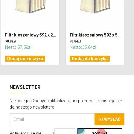
Filtr kieszeniowy 592 x 287 x 600 klasa F7 (ePM2,5)
Filtr kieszeniowy 592 x 592 x 300 klasa G4 (Coarse 65%)
70.82zł
43.84zł
Netto:57.58zł
Netto:35.64zł
Dodaj do koszyka
Dodaj do koszyka
NEWSLETTER
Nie przegap żadnych aktualizacji ani promocji, zapisując się
do naszego newslettera.
WYSŁAĆ
Potwierdź, że nie