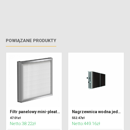
POWIĄZANE PRODUKTY
Filtr panelowy mini-pleat 332 x 320 x 48 klasa F7 (ePM2,5)
Nagrzewnica wodna jednorzędowa do centrali VENTUS VVS021
47.01zł
552.47zł
Netto:38.22zł
Netto:449.16zł