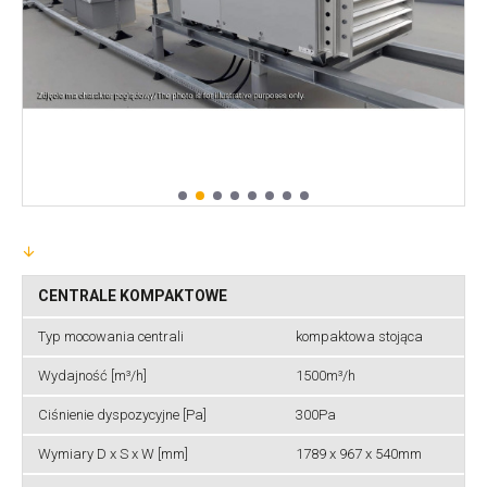
CENTRALE KOMPAKTOWE
Typ mocowania centrali
kompaktowa stojąca
Wydajność [m³/h]
1500m³/h
Ciśnienie dyspozycyjne [Pa]
300Pa
Wymiary D x S x W [mm]
1789 x 967 x 540mm