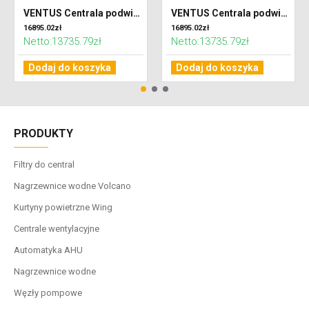
VENTUS Centrala podwieszana nawiewno-wywiewna VVS010s FPV-FPV, WYDATEK: 1100m³/h, EP: 300Pa
VENTUS Centrala podwieszana nawiewno-wywiewna VVS010s FPV-FPV, WYDATEK: 800m³/h, EP: 300Pa
16895.02zł
16895.02zł
Netto:13735.79zł
Netto:13735.79zł
Dodaj do koszyka
Dodaj do koszyka
PRODUKTY
Filtry do central
Nagrzewnice wodne Volcano
Kurtyny powietrzne Wing
Centrale wentylacyjne
Automatyka AHU
Nagrzewnice wodne
Węzły pompowe