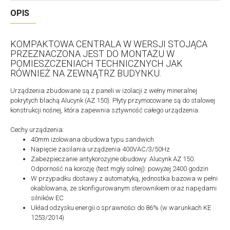
OPIS
KOMPAKTOWA CENTRALA W WERSJI STOJĄCA
PRZEZNACZONA JEST DO MONTAŻU W
POMIESZCZENIACH TECHNICZNYCH JAK
RÓWNIEŻ NA ZEWNĄTRZ BUDYNKU.
Urządzenia zbudowane są z paneli w izolacji z wełny mineralnej
pokrytych blachą Alucynk (AZ 150). Płyty przymocowane są do stalowej
konstrukcji nośnej, która zapewnia sztywność całego urządzenia.
Cechy urządzenia:
40mm izolowana obudowa typu sandwich
Napięcie zasilania urządzenia 400VAC/3/50Hz
Zabezpieczanie antykorozyjne obudowy: Alucynk AZ 150.
Odporność na korozję (test mgły solnej): powyżej 2400 godzin
W przypadku dostawy z automatyką, jednostka bazowa w pełni
okablowana, ze skonfigurowanym sterownikiem oraz napędami
silników EC
Układ odzysku energii o sprawności do 86% (w warunkach KE
1253/2014)