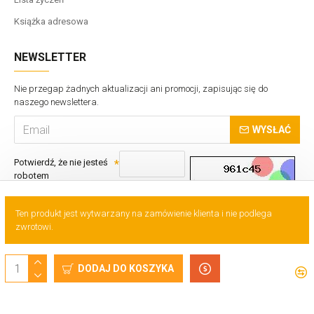
Książka adresowa
NEWSLETTER
Nie przegap żadnych aktualizacji ani promocji, zapisując się do
naszego newslettera.
WYSŁAĆ
Potwierdź, że nie jesteś
robotem
Ten produkt jest wytwarzany na zamówienie klienta i nie podlega
zwrotowi.
Copyrights © VTS Sp. z o.o.
DODAJ DO KOSZYKA