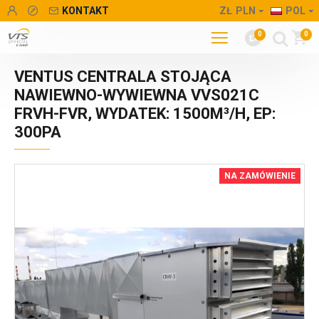
KONTAKT
ZŁ
PLN
POL
0
0
VENTUS CENTRALA STOJĄCA
NAWIEWNO-WYWIEWNA VVS021C
FRVH-FVR, WYDATEK: 1500M³/H, EP:
300PA
NA ZAMÓWIENIE