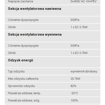
Napięcie zasilania
3x400V AC +N+PEV
Sekcja wentylatorowa nawiewna
Ciśnienie dyspozycyjne
300Pa
Silniki
1 x EC 0.7kW
Sekcja wentylatorowa wywiewna
Ciśnienie dyspozycyjne
300Pa
Silniki
1 x EC 0.7kW
Odzysk energii
Typ odzysku
wymiennik obrotowy
Moc odzysku całkowita
20.7kW
Sprawnośc odzysku
82%
Powietrze wlotowe, temp.
-20°C
Powietrze wlotowe, wilg.
100%