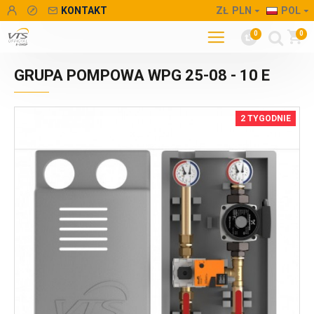
KONTAKT
ZŁ
PLN
POL
0
0
GRUPA POMPOWA WPG 25-08 - 10 E
2 TYGODNIE