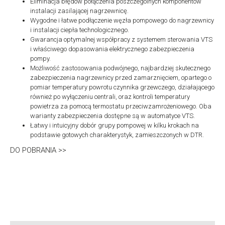
Eliminacja błędów połączenia poszczególnych komponentów
instalacji zasilającej nagrzewnicę.
Wygodne i łatwe podłączenie węzła pompowego do nagrzewnicy
i instalacji ciepła technologicznego.
Gwarancja optymalnej współpracy z systemem sterowania VTS
i właściwego dopasowania elektrycznego zabezpieczenia
pompy.
Możliwość zastosowania podwójnego, najbardziej skutecznego
zabezpieczenia nagrzewnicy przed zamarznięciem, opartego o
pomiar temperatury powrotu czynnika grzewczego, działającego
również po wyłączeniu centrali, oraz kontroli temperatury
powietrza za pomocą termostatu przeciwzamrożeniowego. Oba
warianty zabezpieczenia dostępne są w automatyce VTS.
Łatwy i intuicyjny dobór grupy pompowej w kilku krokach na
podstawie gotowych charakterystyk, zamieszczonych w DTR.
DO POBRANIA >>
DOKUMENTACJA
TECHNICZNA