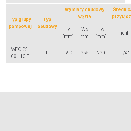
Wymiary obudowy
Średnic
węzła
przyłąc
Typ grupy
Typ
pompowej
obudowy
Lc
Wc
Hc
[inch]
[mm]
[mm]
[mm]
WPG 25-
L
690
355
230
1 1/4"
08 - 10 E